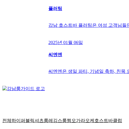
플러팅
강남 호스트바 플러팅은 여성 고객님들
2025년 01월 06일
씨엔엔
씨엔엔은 생일 파티, 기념일 축하, 친목
강남룸가이드는 웹사이트 방문자 또는 이용자들께 정확한 정보
다.
전체
하이퍼블릭
셔츠룸
레깅스룸
쩜오
가라오케
호스트바
클럽