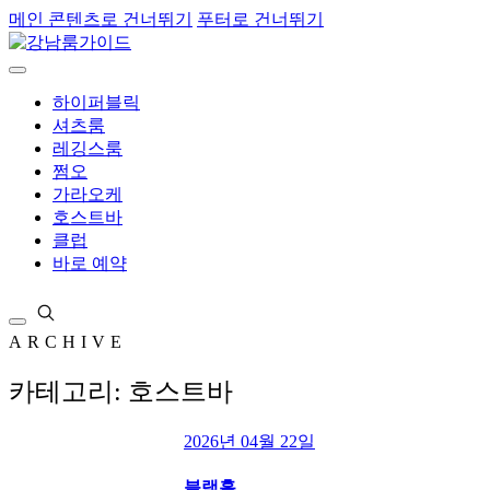
메인 콘텐츠로 건너뛰기
푸터로 건너뛰기
하이퍼블릭
셔츠룸
레깅스룸
쩜오
가라오케
호스트바
클럽
바로 예약
ARCHIVE
카테고리: 호스트바
2026년 04월 22일
블랙홀