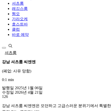
셔츠룸
레깅스룸
쩜오
가라오케
호스트바
클럽
바로 예약
셔츠룸
강남 셔츠룸 씨엔엔
(폐업: 사유 망함)
0:1 min
발행일 2025년 1월 06일
수정일 2026년 4월 21일
126
강남 셔츠룸 씨엔엔은 모던하고 고급스러운 분위기에서 특별한 