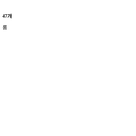
47개
룸