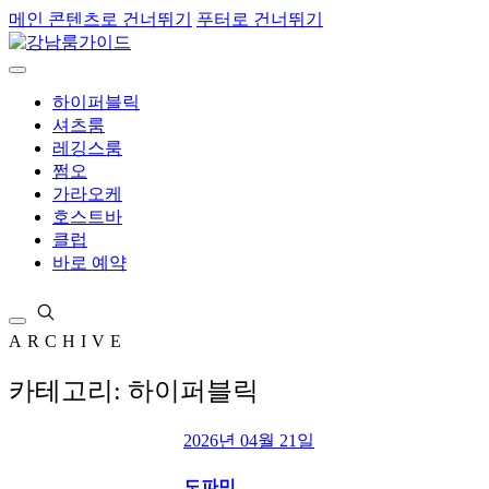
메인 콘텐츠로 건너뛰기
푸터로 건너뛰기
하이퍼블릭
셔츠룸
레깅스룸
쩜오
가라오케
호스트바
클럽
바로 예약
ARCHIVE
카테고리: 하이퍼블릭
2026년 04월 21일
도파민