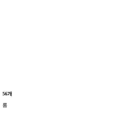
56개
룸