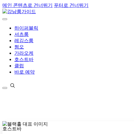
메인 콘텐츠로 건너뛰기
푸터로 건너뛰기
하이퍼블릭
셔츠룸
레깅스룸
쩜오
가라오케
호스트바
클럽
바로 예약
호스트바